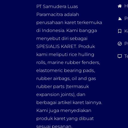
H
PT Samudera Luas
Paramacitra adalah
P
perusahaan karet terkemuka
di Indonesia. Kami bangga
K
menyebut diri sebagai
P
SPESIALIS KARET. Produk
kami meliputi rice hulling
T
rolls, marine rubber fenders,
elastomeric bearing pads,
rubber airbags, oil and gas
rubber parts (termasuk
expansion joints), dan
berbagai artikel karet lainnya.
Kami juga menyediakan
produk karet yang dibuat
sesuai pesanan.